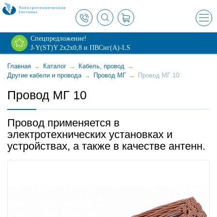
×
Спецпредложение!
J-Y(ST)Y 2х2х0,8 и ПВСнг(А)-LS
Главная
→
Каталог
→
Кабель, провод
→
Другие кабели и провода
→
Провод МГ
→
Провод МГ 10
Провод МГ 10
Провод применяется в
электротехнических установках и
устройствах, а также в качестве антенн.