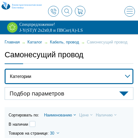
×
Спецпредложение!
J-Y(ST)Y 2х2х0,8 и ПВСнг(А)-LS
Главная
→
Каталог
→
Кабель, провод
→
Самонесущий провод
Самонесущий провод
Категории
Провод СИП
Подбор параметров
Провод СИП-2
Сортировать по:
Наименованию
Цене
Наличию
Провод СИП-3
В наличии
Провод СИП-4
Товаров на странице:
30