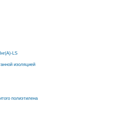
нг(А)-LS
танной изоляцией
итого полиэтилена