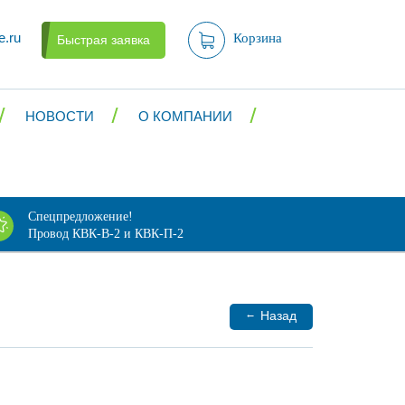
e.ru
Корзина
Быстрая заявка
НОВОСТИ
О КОМПАНИИ
Спецпредложение!
Провод КВК-В-2 и КВК-П-2
←
Назад