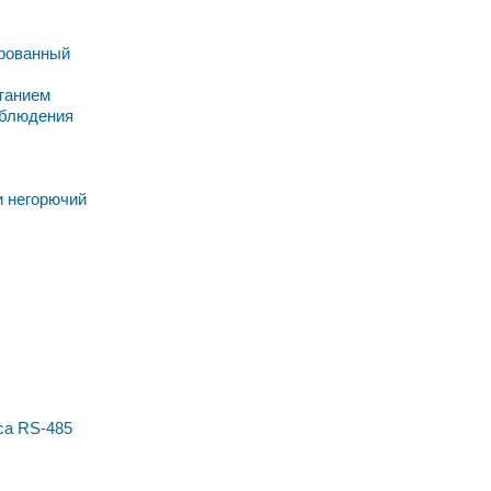
рованный
танием
аблюдения
и негорючий
са RS-485