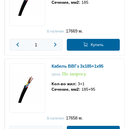
Сечение, мм2:
185
17669
м.
В наличии:
Купить
Кабель ВВГз 3x185+1x95
По запросу
Цена:
Кол-во жил:
3+1
Сечение, мм2:
185+95
17658
м.
В наличии: