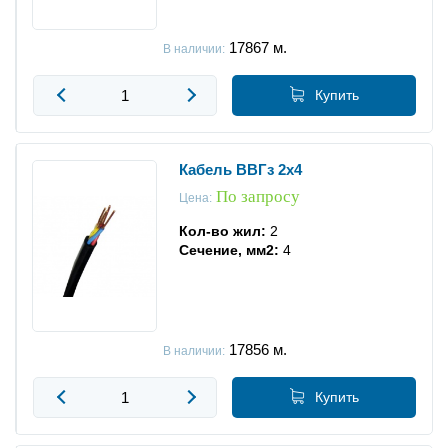
17867
м.
В наличии:
Купить
Кабель ВВГз 2x4
По запросу
Цена:
Кол-во жил:
2
Сечение, мм2:
4
17856
м.
В наличии:
Купить