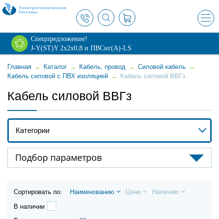
×
Спецпредложение!
J-Y(ST)Y 2х2х0,8 и ПВСнг(А)-LS
Главная
→
Каталог
→
Кабель, провод
→
Силовой кабель
→
Кабель силовой с ПВХ изоляцией
→
Кабель силовой ВВГз
Кабель силовой ВВГз
Категории
Кабель силовой NYM
Подбор параметров
Кабель силовой ВБШвнг(А)-FRLSLTx
Сортировать по:
Наименованию
Цене
Наличию
Кабель силовой ВБШвнг(А)-LSLTx
В наличии
Кабель силовой ВВГнг(А)-FRLSLTx