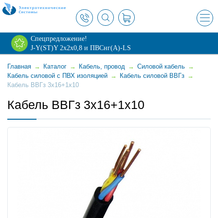
×
Спецпредложение!
J-Y(ST)Y 2х2х0,8 и ПВСнг(А)-LS
Главная
→
Каталог
→
Кабель, провод
→
Силовой кабель
→
Кабель силовой с ПВХ изоляцией
→
Кабель силовой ВВГз
→
Кабель ВВГз 3x16+1x10
Кабель ВВГз 3x16+1x10