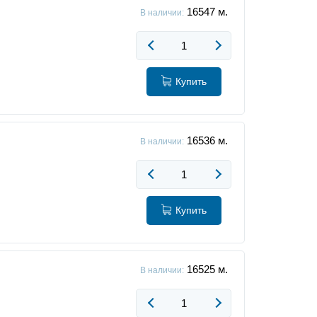
16547
м.
В наличии:
Купить
16536
м.
В наличии:
Купить
16525
м.
В наличии: