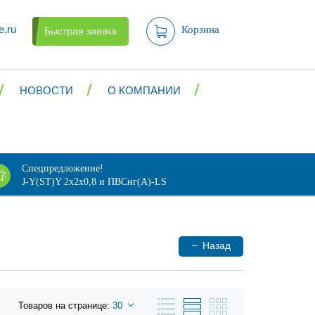
e.ru
Корзина
Быстрая заявка
НОВОСТИ
О КОМПАНИИ
Спецпредложение!
J-Y(ST)Y 2х2х0,8 и ПВСнг(А)-LS
←
Назад
Товаров на странице:
30