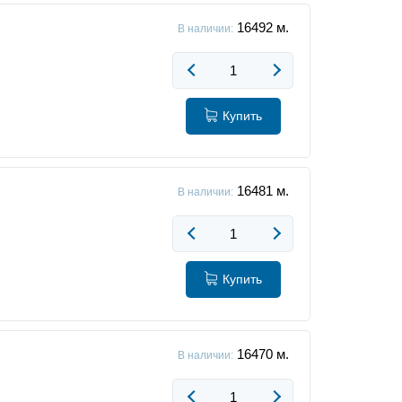
16492
м.
В наличии:
Купить
16481
м.
В наличии:
Купить
16470
м.
В наличии: