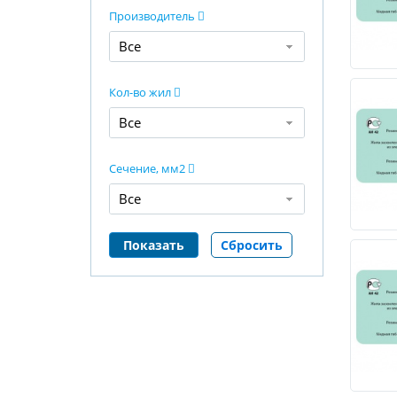
Производитель
Все
Кол-во жил
Все
Сечение, мм2
Все