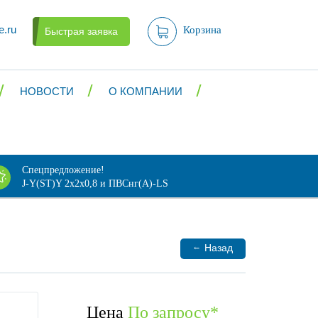
e.ru
Корзина
Быстрая заявка
НОВОСТИ
О КОМПАНИИ
Спецпредложение!
J-Y(ST)Y 2х2х0,8 и ПВСнг(А)-LS
←
Назад
Цена
По запросу
*