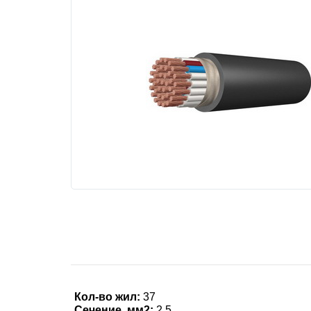
Кол-во жил:
37
Сечение, мм2:
2.5