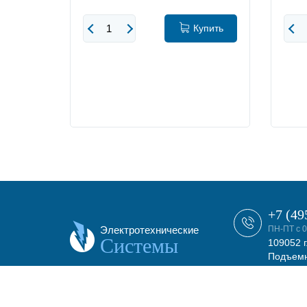
упить
Купить
+7 (49
Электротехнические
ПН-ПТ с 0
Системы
109052 г
Подъемн
этаж, о