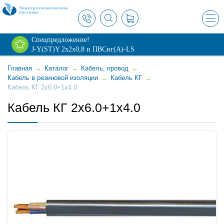
×
Спецпредложение!
J-Y(ST)Y 2х2х0,8 и ПВСнг(А)-LS
Главная
→
Каталог
→
Кабель, провод
→
Кабель в резиновой изоляции
→
Кабель КГ
→
Кабель КГ 2x6.0+1x4.0
Кабель КГ 2x6.0+1x4.0