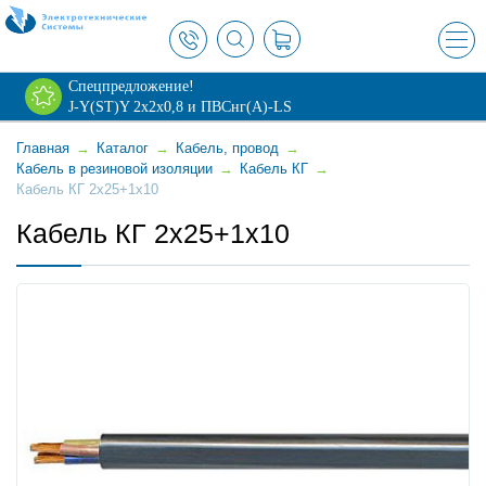
×
Спецпредложение!
J-Y(ST)Y 2х2х0,8 и ПВСнг(А)-LS
Главная
→
Каталог
→
Кабель, провод
→
Кабель в резиновой изоляции
→
Кабель КГ
→
Кабель КГ 2x25+1x10
Кабель КГ 2x25+1x10