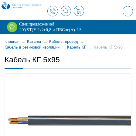
×
Спецпредложение!
J-Y(ST)Y 2х2х0,8 и ПВСнг(А)-LS
Главная
→
Каталог
→
Кабель, провод
→
Кабель в резиновой изоляции
→
Кабель КГ
→
Кабель КГ 5x95
Кабель КГ 5x95