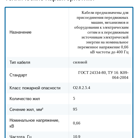
Кабели предназначены для
присоединения передвижных
машин, механизмов и
оборудования к электрическим
сетям и к передвижным
Назначение
источникам электрической
энергии на номинальное
переменное напряжение 0,66
кВ частоты до 400 Гц
силовой
Тип кабеля
ГОСТ 24334-80, ТУ 16. К09-
Стандарт
064-2004
О2.8.2.5.4
Класс пожарной опасности
5
Количество жил
95
Сечение жил, мм²
Номинальное напряжение,
0,66
кВ
10,9
Частота, Гц