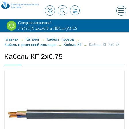
×
Спецпредложение!
J-Y(ST)Y 2х2х0,8 и ПВСнг(А)-LS
Главная
→
Каталог
→
Кабель, провод
→
Кабель в резиновой изоляции
→
Кабель КГ
→
Кабель КГ 2x0.75
Кабель КГ 2x0.75