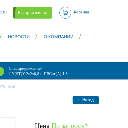
e.ru
Корзина
Быстрая заявка
НОВОСТИ
О КОМПАНИИ
Спецпредложение!
J-Y(ST)Y 2х2х0,8 и ПВСнг(А)-LS
x70+1x16
←
Назад
Цена
По запросу
*