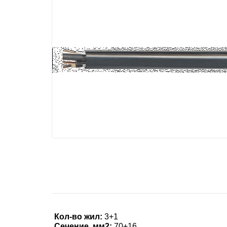
Кол-во жил:
3+1
Сечение, мм2:
70+16