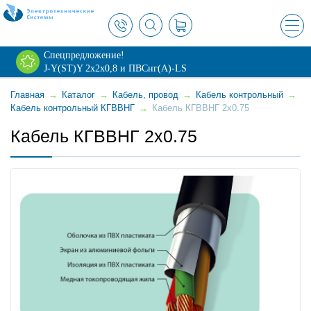
×
Спецпредложение!
J-Y(ST)Y 2х2х0,8 и ПВСнг(А)-LS
Главная
→
Каталог
→
Кабель, провод
→
Кабель контрольный
→
Кабель контрольный КГВВНГ
→
Кабель КГВВНГ 2x0.75
Кабель КГВВНГ 2x0.75