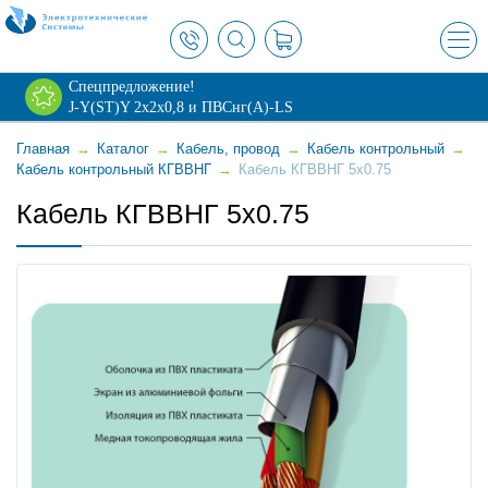
×
Спецпредложение!
J-Y(ST)Y 2х2х0,8 и ПВСнг(А)-LS
Главная
→
Каталог
→
Кабель, провод
→
Кабель контрольный
→
Кабель контрольный КГВВНГ
→
Кабель КГВВНГ 5x0.75
Кабель КГВВНГ 5x0.75