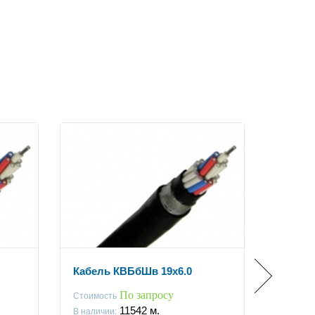
Кабель КВБбШв 19x6.0
Кабель
По запросу
Стоимость
Стоимос
11542
м.
В наличии:
В наличи