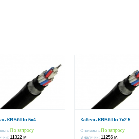
ель КВБбШв 5x4
Кабель КВБбШв 7x2.5
По запросу
По запросу
мость
Стоимость
11322
м.
11256
м.
ичии:
В наличии: