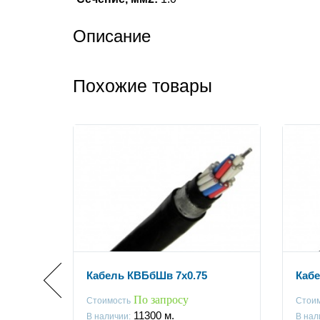
Описание
Похожие товары
Кабель КВБбШв 7x0.75
Каб
По запросу
Стоимость
Стои
11300
м.
В наличии:
В нал