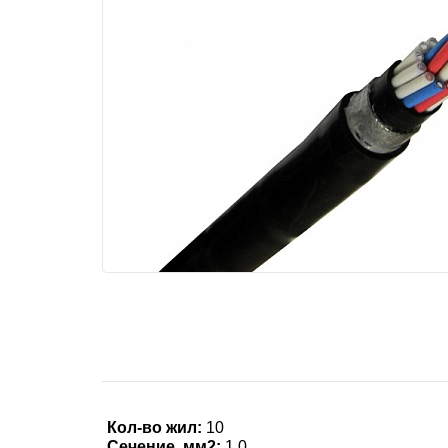
Кол-во жил:
10
Сечение, мм2:
1.0