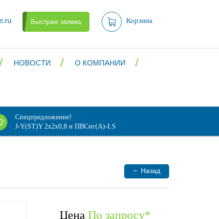
e.ru
Корзина
Быстрая заявка
НОВОСТИ
О КОМПАНИИ
Спецпредложение!
J-Y(ST)Y 2х2х0,8 и ПВСнг(А)-LS
←
Назад
Цена
По запросу
*