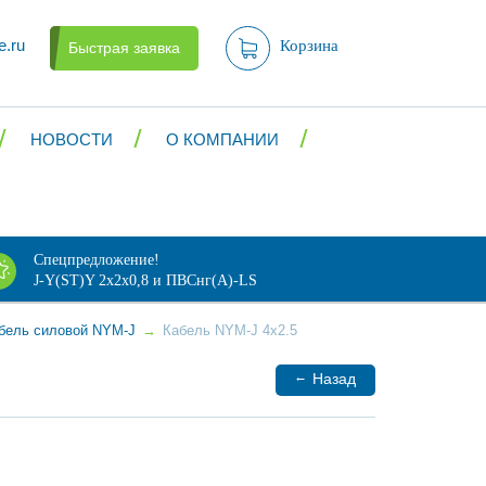
e.ru
Корзина
Быстрая заявка
НОВОСТИ
О КОМПАНИИ
Спецпредложение!
J-Y(ST)Y 2х2х0,8 и ПВСнг(А)-LS
бель силовой NYM-J
→
Кабель NYM-J 4x2.5
←
Назад