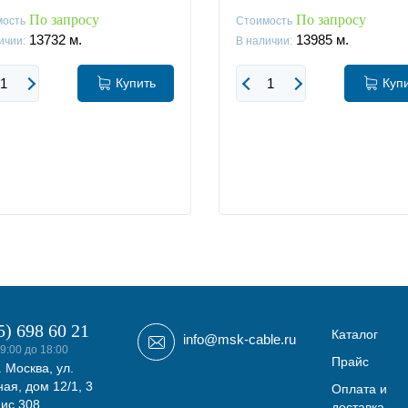
По запросу
По запросу
мость
Стоимость
13732
м.
13985
м.
ичии:
В наличии:
Купить
Куп
5) 698 60 21
Каталог
info@msk-cable.ru
9:00 до 18:00
Прайс
. Москва, ул.
ая, дом 12/1, 3
Оплата и
фис 308
доставка