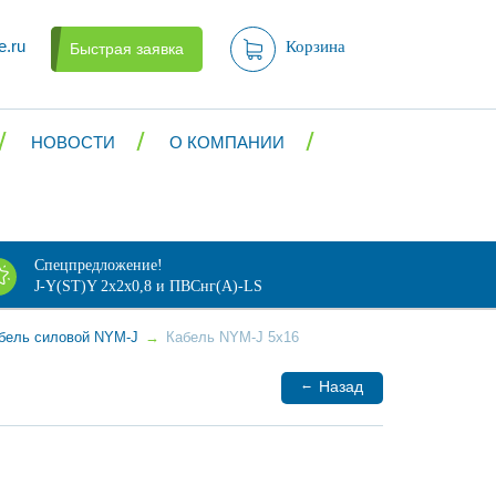
e.ru
Корзина
Быстрая заявка
НОВОСТИ
О КОМПАНИИ
Спецпредложение!
J-Y(ST)Y 2х2х0,8 и ПВСнг(А)-LS
бель силовой NYM-J
→
Кабель NYM-J 5x16
←
Назад