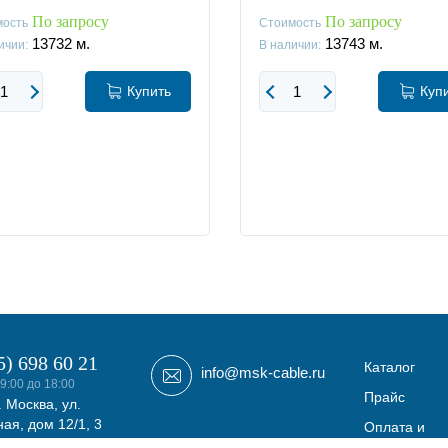
По запросу
По запросу
мость
Стоимость
13732
м.
13743
м.
ичии:
В наличии:
Купить
Куп
5) 698 60 21
Каталог
info@msk-cable.ru
9:00 до 18:00
Прайс
. Москва, ул.
ая, дом 12/1, 3
Оплата и
фис 308
доставка