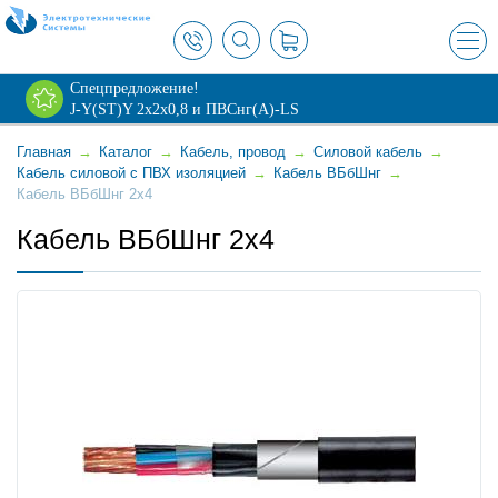
×
Спецпредложение!
J-Y(ST)Y 2х2х0,8 и ПВСнг(А)-LS
Главная
→
Каталог
→
Кабель, провод
→
Силовой кабель
→
Кабель силовой с ПВХ изоляцией
→
Кабель ВБбШнг
→
Кабель ВБбШнг 2x4
Кабель ВБбШнг 2x4