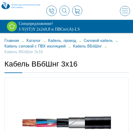
×
Спецпредложение!
J-Y(ST)Y 2х2х0,8 и ПВСнг(А)-LS
Главная
→
Каталог
→
Кабель, провод
→
Силовой кабель
→
Кабель силовой с ПВХ изоляцией
→
Кабель ВБбШнг
→
Кабель ВБбШнг 3x16
Кабель ВБбШнг 3x16