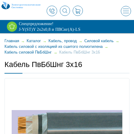
×
Спецпредложение!
J-Y(ST)Y 2х2х0,8 и ПВСнг(А)-LS
Главная
→
Каталог
→
Кабель, провод
→
Силовой кабель
→
Кабель силовой с изоляцией из сшитого полиэтилена
→
Кабель силовой ПвБбШнг
→
Кабель ПвБбШнг 3x16
Кабель ПвБбШнг 3x16