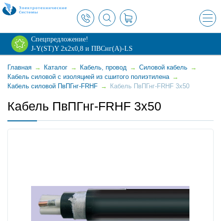
×
Спецпредложение!
J-Y(ST)Y 2х2х0,8 и ПВСнг(А)-LS
Главная
→
Каталог
→
Кабель, провод
→
Силовой кабель
→
Кабель силовой с изоляцией из сшитого полиэтилена
→
Кабель силовой ПвПГнг-FRHF
→
Кабель ПвПГнг-FRHF 3x50
Кабель ПвПГнг-FRHF 3x50