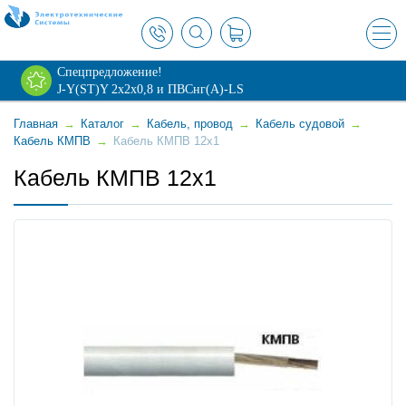
×
Спецпредложение!
J-Y(ST)Y 2х2х0,8 и ПВСнг(А)-LS
Главная
→
Каталог
→
Кабель, провод
→
Кабель судовой
→
Кабель КМПВ
→
Кабель КМПВ 12x1
Кабель КМПВ 12x1