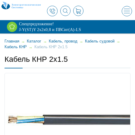
×
Спецпредложение!
J-Y(ST)Y 2х2х0,8 и ПВСнг(А)-LS
Главная
→
Каталог
→
Кабель, провод
→
Кабель судовой
→
Кабель КНР
→
Кабель КНР 2x1.5
Кабель КНР 2x1.5