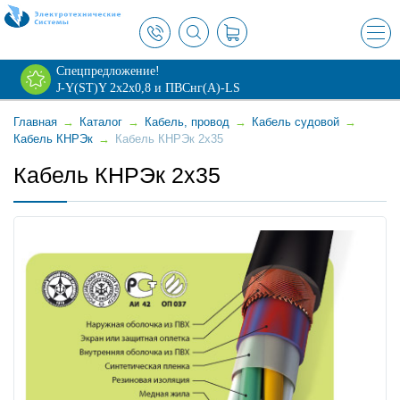
×
Спецпредложение!
J-Y(ST)Y 2х2х0,8 и ПВСнг(А)-LS
Главная
→
Каталог
→
Кабель, провод
→
Кабель судовой
→
Кабель КНРЭк
→
Кабель КНРЭк 2x35
Кабель КНРЭк 2x35