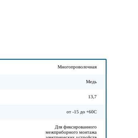
Многопроволочная
Медь
13,7
от -15 до +60С
Для фиксированного
межприборного монтажа
электрических устройств