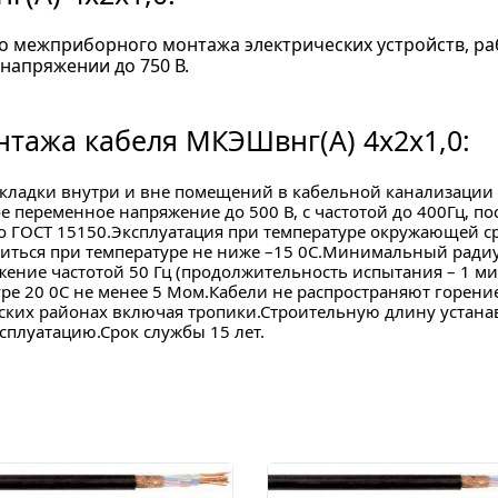
о межприборного монтажа электрических устройств, 
 напряжении до 750 В.
нтажа кабеля МКЭШвнг(A) 4x2х1,0:
ладки внутри и вне помещений в кабельной канализации и 
е переменное напряжение до 500 В, с частотой до 400Гц, п
 ГОСТ 15150.Эксплуатация при температуре окружающей сре
иться при температуре не ниже –15 0С.Минимальный радиу
ние частотой 50 Гц (продолжительность испытания – 1 мин
уре 20 0С не менее 5 Мом.Кабели не распространяют горен
ских районах включая тропики.Строительную длину устана
ксплуатацию.Срок службы 15 лет.