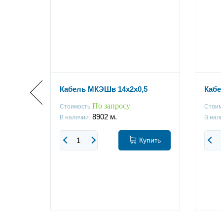
Кабель МКЭШв 14x2х0,5
Кабе
По запросу
Стоимость
Стои
8902
м.
В наличии:
В нал
упить
Купить