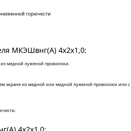
пониженной горючести
ля МКЭШвнг(A) 4x2х1,0:
 из медной луженой проволоки.
щем экране из медной или медной луженой проволоки или 
ючести.
(A) 4x2х1,0: