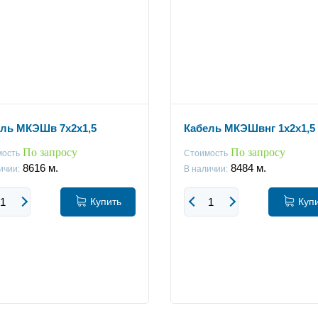
ль МКЭШв 7x2х1,5
Кабель МКЭШвнг 1x2х1,5
По запросу
По запросу
мость
Стоимость
8616
м.
8484
м.
ичии:
В наличии:
Купить
Куп