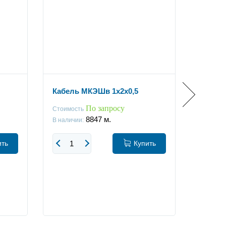
Кабель МКЭШв 1x2х0,5
Кабель
По запросу
Стоимость
Стоимос
8847
м.
В наличии:
В наличи
ить
Купить