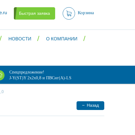
e.ru
Корзина
Быстрая заявка
НОВОСТИ
О КОМПАНИИ
Спецпредложение!
J-Y(ST)Y 2х2х0,8 и ПВСнг(А)-LS
,0
←
Назад