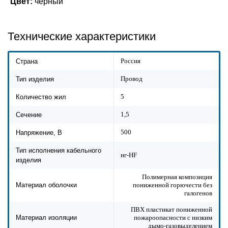
Цвет:
черный
Технические характеристики
Россия
Страна
Провод
Тип изделия
5
Количество жил
1,5
Сечение
500
Напряжение, В
Тип исполнения кабельного
нг-HF
изделия
Полимерная композиция
пониженной горючести без
Материал оболочки
галогенов
ПВХ пластикат пониженной
пожароопасности с низким
Материал изоляции
дымо-газовыделением