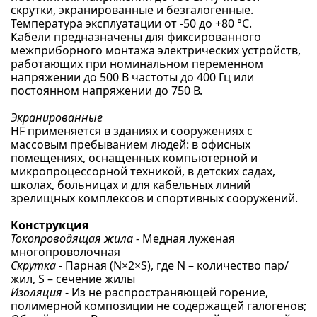
скрутки, экранированные и безгалогенные.
Температура эксплуатации от -50 до +80 °С.
Кабели предназначены для фиксированного
межприборного монтажа электрических устройств,
работающих при номинальном переменном
напряжении до 500 В частоты до 400 Гц или
постоянном напряжении до 750 В.
Экранированные
HF применяется в зданиях и сооружениях с
массовым пребыванием людей: в офисных
помещениях, оснащенных компьютерной и
микропроцессорной техникой, в детских садах,
школах, больницах и для кабельных линий
зрелищных комплексов и спортивных сооружений.
Конструкция
Токопроводящая жила
- Медная луженая
многопроволочная
Скрутка
- Парная (N×2×S), где N – количество пар/
жил, S – сечение жилы
Изоляция
- Из не распространяющей горение,
полимерной композиции не содержащей галогенов;