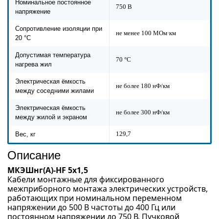
Номинальное постоянное
750 В
напряжение
Сопротивление изоляции при
не менее 100 МОм·км
20 °С
Допустимая температура
70 °C
нагрева жил
Электрическая ёмкость
не более 180 нФ/км
между соседними жилами
Электрическая ёмкость
не более 300 нФ/км
между жилой и экраном
129,7
Вес, кг
Описание
МКЭШнг(А)-HF 5х1,5
Кабели монтажные для фиксированного
межприборного монтажа электрических устройств,
работающих при номинальном переменном
напряжении до 500 В частоты до 400 Гц или
постоянном напряжении до 750 В. Пучковой