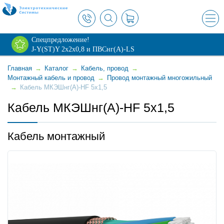
×
Спецпредложение!
J-Y(ST)Y 2х2х0,8 и ПВСнг(А)-LS
Главная
→
Каталог
→
Кабель, провод
→
Монтажный кабель и провод
→
Провод монтажный многожильный
→
Кабель МКЭШнг(А)-HF 5х1,5
Кабель МКЭШнг(А)-HF 5х1,5
Кабель монтажный