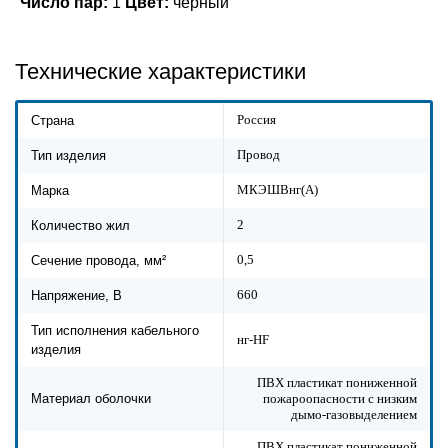
Число пар:
1
Цвет:
черный
Технические характеристики
Россия
Страна
Провод
Тип изделия
МКЭШВнг(A)
Марка
2
Количество жил
0,5
Сечение провода, мм²
660
Напряжение, В
Тип исполнения кабельного
нг-HF
изделия
ПВХ пластикат пониженной
пожароопасности с низким
Материал оболочки
дымо-газовыделением
ПВХ пластикат пониженной