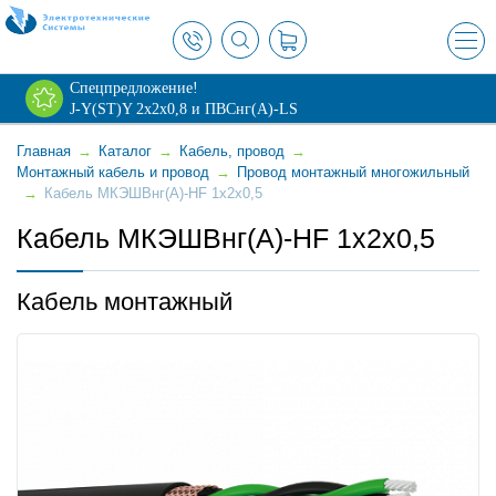
×
Спецпредложение!
J-Y(ST)Y 2х2х0,8 и ПВСнг(А)-LS
Главная
→
Каталог
→
Кабель, провод
→
Монтажный кабель и провод
→
Провод монтажный многожильный
→
Кабель МКЭШВнг(А)-HF 1х2х0,5
Кабель МКЭШВнг(А)-HF 1х2х0,5
Кабель монтажный