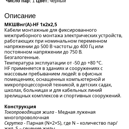
Число пар:
1
Цвет:
черный
Описание
МКШВнг(А)-HF 1х2х2,5
Кабели монтажные для фиксированного
межприборного монтажа электрических устройств,
работающих при номинальном переменном
напряжении до 500 В частоты до 400 Гц или
постоянном напряжении до 750 В.
Безгалогенные.
Температура эксплуатации от -50 до +80 °С.
HF применяется в зданиях и сооружениях с
массовым пребыванием людей: в офисных
помещениях, оснащенных компьютерной и
микропроцессорной техникой, в детских садах,
школах, больницах и для кабельных линий
зрелищных комплексов и спортивных сооружений.
Конструкция
Токопроводящая жила
- Медная луженая
многопроволочная
Скрутка
- Парная (N×2×S), где N – количество пар/
жил, S – сечение жилы