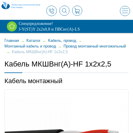
×
Спецпредложение!
J-Y(ST)Y 2х2х0,8 и ПВСнг(А)-LS
Главная
→
Каталог
→
Кабель, провод
→
Монтажный кабель и провод
→
Провод монтажный многожильный
→
Кабель МКШВнг(А)-HF 1х2х2,5
Кабель МКШВнг(А)-HF 1х2х2,5
Кабель монтажный