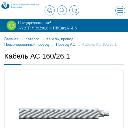
×
Спецпредложение!
J-Y(ST)Y 2х2х0,8 и ПВСнг(А)-LS
Главная
→
Каталог
→
Кабель, провод
→
Неизолированный провод
→
Провод АС
→
Кабель АС 160/26.1
Кабель АС 160/26.1