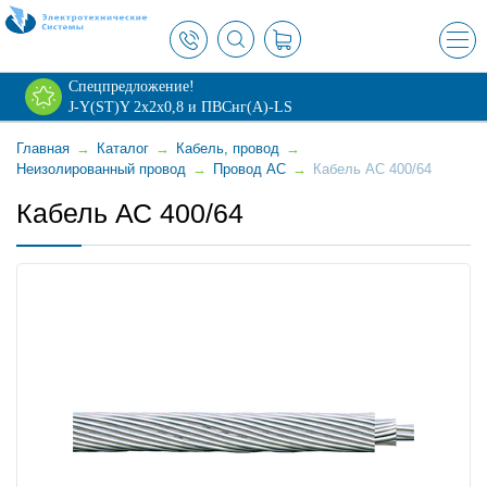
×
Спецпредложение!
J-Y(ST)Y 2х2х0,8 и ПВСнг(А)-LS
Главная
→
Каталог
→
Кабель, провод
→
Неизолированный провод
→
Провод АС
→
Кабель АС 400/64
Кабель АС 400/64