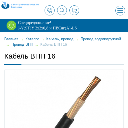
×
Спецпредложение!
J-Y(ST)Y 2х2х0,8 и ПВСнг(А)-LS
Главная
→
Каталог
→
Кабель, провод
→
Провод водопогружной
→
Провод ВПП
→
Кабель ВПП 16
Кабель ВПП 16