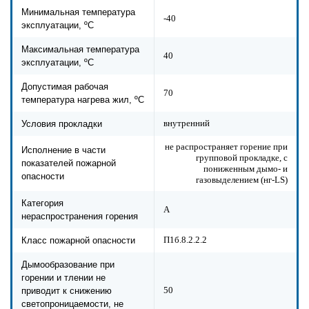
Минимальная температура
-40
эксплуатации, ºС
Максимальная температура
40
эксплуатации, ºС
Допустимая рабочая
70
температура нагрева жил, ºС
внутренний
Условия прокладки
не распространяет горение при
Исполнение в части
групповой прокладке, с
показателей пожарной
пониженным дымо- и
опасности
газовыделением (нг-LS)
Категория
А
нераспространения горения
П1б.8.2.2.2
Класс пожарной опасности
Дымообразование при
горении и тлении не
50
приводит к снижению
светопроницаемости, не