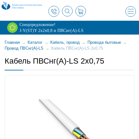
×
Спецпредложение!
J-Y(ST)Y 2х2х0,8 и ПВСнг(А)-LS
Главная
→
Каталог
→
Кабель, провод
→
Провода бытовые
→
Провод ПВСнг(А)-LS
→
Кабель ПВСнг(А)-LS 2x0,75
Кабель ПВСнг(А)-LS 2x0,75