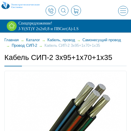
×
Спецпредложение!
J-Y(ST)Y 2х2х0,8 и ПВСнг(А)-LS
Главная
→
Каталог
→
Кабель, провод
→
Самонесущий провод
→
Провод СИП-2
→
Кабель СИП-2 3x95+1x70+1x35
Кабель СИП-2 3x95+1x70+1x35