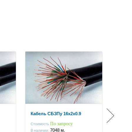
Кабель СБЗПу 16x2x0.9
Кабель
По запросу
Стоимость
Стоимос
7048
м.
В наличии:
В наличи