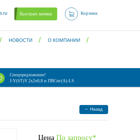
e.ru
Корзина
Быстрая заявка
НОВОСТИ
О КОМПАНИИ
Спецпредложение!
J-Y(ST)Y 2х2х0,8 и ПВСнг(А)-LS
←
Назад
Цена
По запросу
*