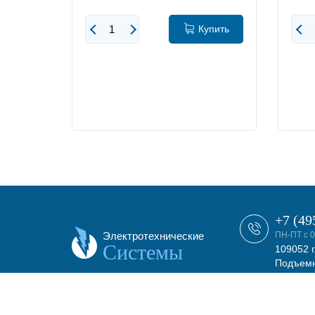
упить
Купить
+7 (49
Электротехнические
ПН-ПТ с 0
Системы
109052 г
Подъемн
этаж, о