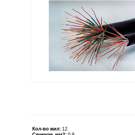
Кол-во жил:
12
Сечение, мм2:
0.9