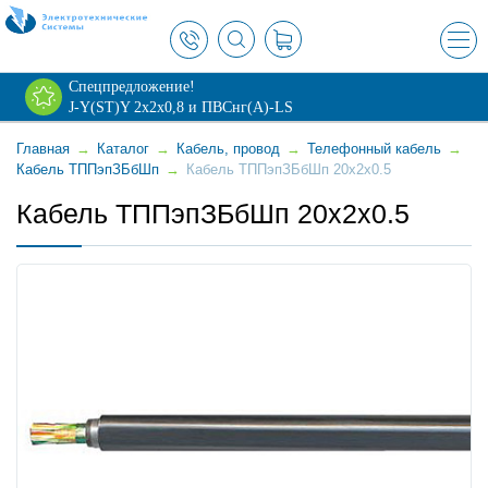
×
Спецпредложение!
J-Y(ST)Y 2х2х0,8 и ПВСнг(А)-LS
Главная
→
Каталог
→
Кабель, провод
→
Телефонный кабель
→
Кабель ТППэпЗБбШп
→
Кабель ТППэпЗБбШп 20x2x0.5
Кабель ТППэпЗБбШп 20x2x0.5