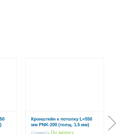
50
Кронштейн к потолку L=550
Кроншт
)
мм PNK-200 (толщ. 1,5 мм)
мм PNK
По запросу
Стоимость
Стоимос