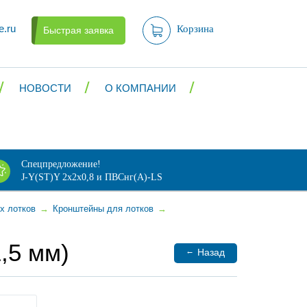
e.ru
Корзина
Быстрая заявка
НОВОСТИ
О КОМПАНИИ
Спецпредложение!
J-Y(ST)Y 2х2х0,8 и ПВСнг(А)-LS
х лотков
→
Кронштейны для лотков
→
,5 мм)
←
Назад