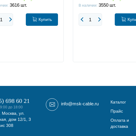
3616
шт.
3550
шт.
ичии:
В наличии:
Купить
Куп
5) 698 60 21
Каталог
info@msk-cable.ru
9:00 до 18:00
Прайс
. Москва, ул.
ая, дом 12/1, 3
Оплата и
фис 308
доставка