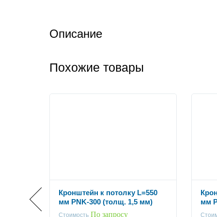
Описание
Похожие товары
=250
Кронштейн к потолку L=550
Крон
мм)
мм PNK-300 (толщ. 1,5 мм)
мм P
По запросу
Стоимость
Стои