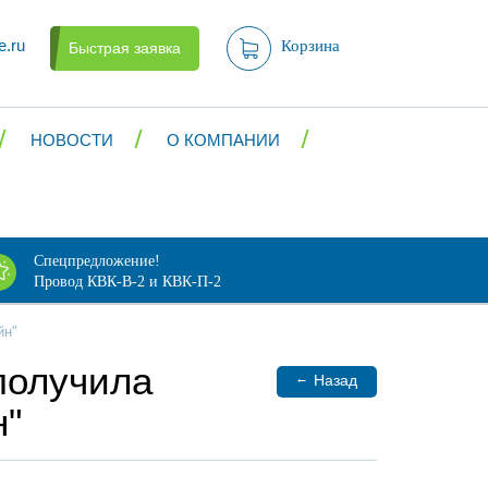
e.ru
Корзина
Быстрая заявка
НОВОСТИ
О КОМПАНИИ
Спецпредложение!
Провод КВК-В-2 и КВК-П-2
йн"
получила
←
Назад
н"