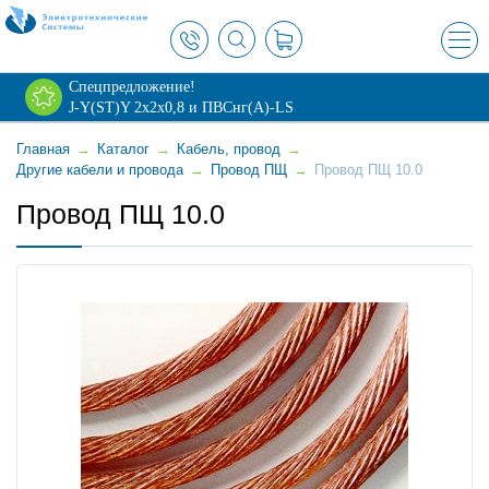
×
Спецпредложение!
J-Y(ST)Y 2х2х0,8 и ПВСнг(А)-LS
Главная
→
Каталог
→
Кабель, провод
→
Другие кабели и провода
→
Провод ПЩ
→
Провод ПЩ 10.0
Провод ПЩ 10.0