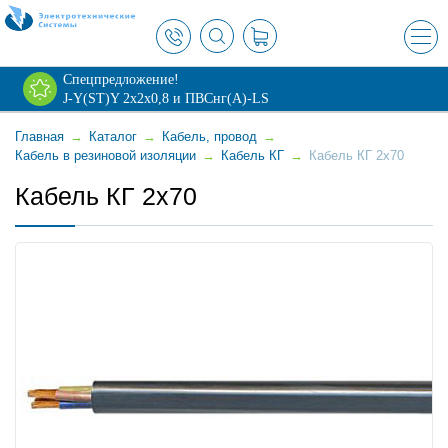
×
Спецпредложение!
J-Y(ST)Y 2х2х0,8 и ПВСнг(А)-LS
Главная
→
Каталог
→
Кабель, провод
→
Кабель в резиновой изоляции
→
Кабель КГ
→
Кабель КГ 2x70
Кабель КГ 2x70