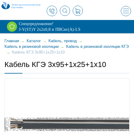
×
Спецпредложение!
J-Y(ST)Y 2х2х0,8 и ПВСнг(А)-LS
Главная
→
Каталог
→
Кабель, провод
→
Кабель в резиновой изоляции
→
Кабель в резиновой изоляции КГЭ
→
Кабель КГЭ 3x95+1x25+1x10
Кабель КГЭ 3x95+1x25+1x10