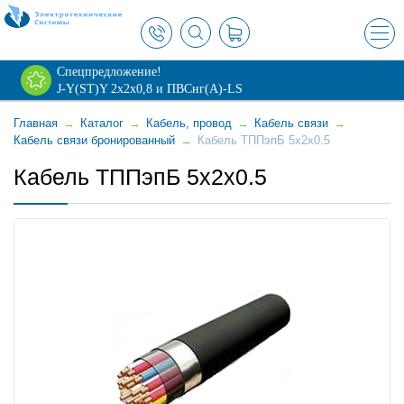
×
Спецпредложение!
J-Y(ST)Y 2х2х0,8 и ПВСнг(А)-LS
Главная
→
Каталог
→
Кабель, провод
→
Кабель связи
→
Кабель связи бронированный
→
Кабель ТППэпБ 5x2x0.5
Кабель ТППэпБ 5x2x0.5