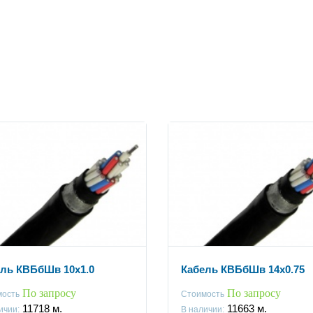
ль КВБбШв 10x1.0
Кабель КВБбШв 14x0.75
По запросу
По запросу
мость
Стоимость
11718
м.
11663
м.
ичии:
В наличии: