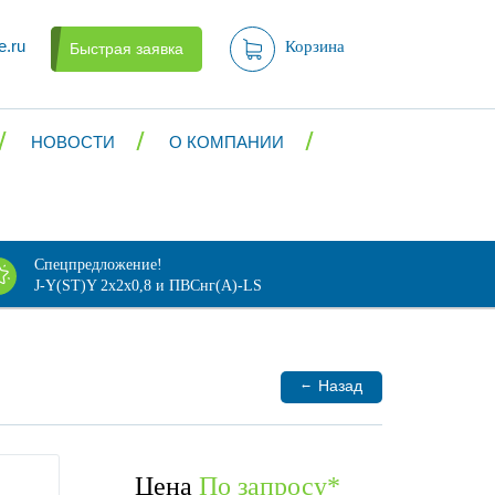
e.ru
Корзина
Быстрая заявка
НОВОСТИ
О КОМПАНИИ
Спецпредложение!
J-Y(ST)Y 2х2х0,8 и ПВСнг(А)-LS
←
Назад
Цена
По запросу
*