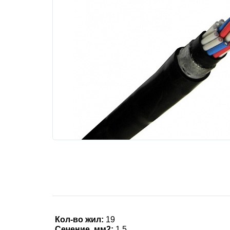
Кол-во жил:
19
Сечение, мм2:
1.5