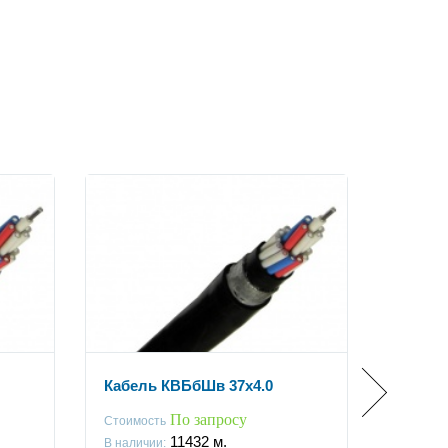
Кабель КВБбШв 37x4.0
Кабель
По запросу
Стоимость
Стоимос
11432
м.
В наличии:
В наличи