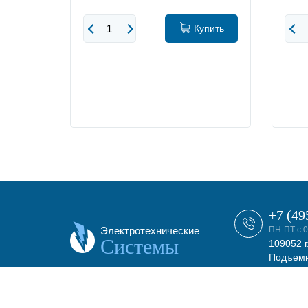
упить
Купить
+7 (49
Электротехнические
ПН-ПТ с 0
Системы
109052 г
Подъемн
этаж, о