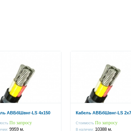
ль АВБбШвнг-LS 4x150
Кабель АВБбШвнг-LS 2x7
По запросу
По запросу
мость
Стоимость
9959
м.
10388
м.
ичии:
В наличии: