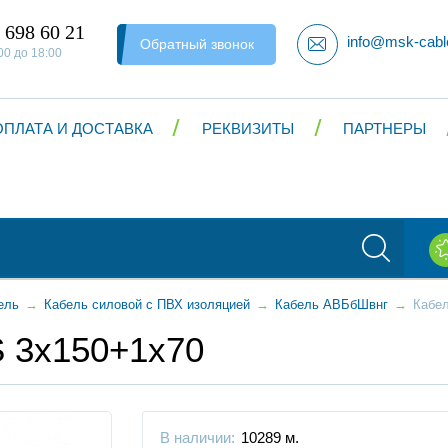
 698 60 21
info@msk-cabl
Обратный звонок
00 до 18:00
ОПЛАТА И ДОСТАВКА
РЕКВИЗИТЫ
ПАРТНЕРЫ
ель
→
Кабель силовой с ПВХ изоляцией
→
Кабель АВБбШвнг
→
Кабе
 3x150+1x70
В наличии:
10289 м.