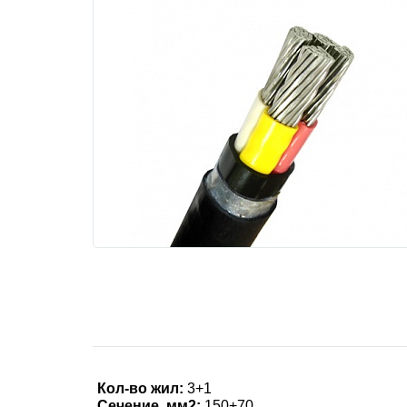
Кол-во жил:
3+1
Сечение, мм2:
150+70