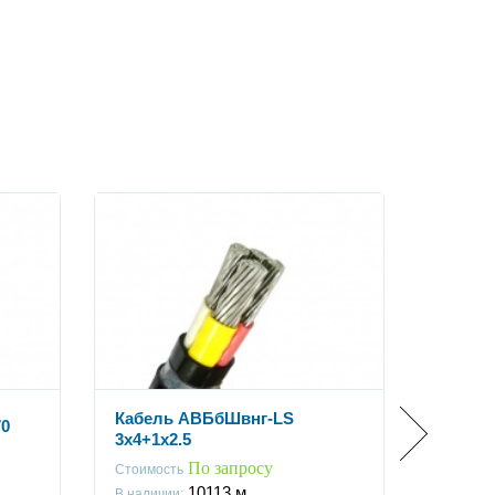
Кабель АВБбШвнг-LS
0
Кабел
3x4+1x2.5
Стоимос
По запросу
Стоимость
В наличи
10113
м.
В наличии: