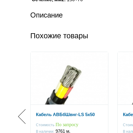
Описание
Похожие товары
x150
Кабель АВБбШвнг-LS 5x50
Кабе
По запросу
Стоимость
Стои
9761
м.
В наличии:
В нал