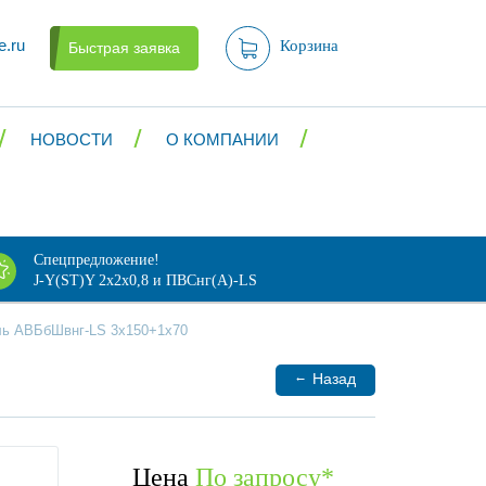
e.ru
Корзина
Быстрая заявка
НОВОСТИ
О КОМПАНИИ
Спецпредложение!
J-Y(ST)Y 2х2х0,8 и ПВСнг(А)-LS
ль АВБбШвнг-LS 3x150+1x70
←
Назад
Цена
По запросу
*