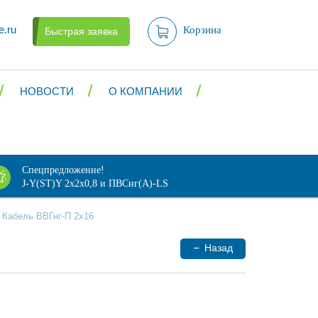
e.ru
Корзина
Быстрая заявка
НОВОСТИ
О КОМПАНИИ
Спецпредложение!
J-Y(ST)Y 2х2х0,8 и ПВСнг(А)-LS
Кабель ВВГнг-П 2x16
←
Назад