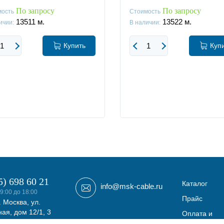
По запросу
По запросу
мость
Стоимость
13511
м.
13522
м.
ичии:
В наличии:
Купить
Куп
5) 698 60 21
Каталог
info@msk-cable.ru
9:00 до 18:00
Прайс
. Москва, ул.
ая, дом 12/1, 3
Оплата и
фис 308
доставка