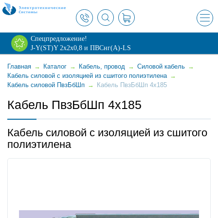
×
Спецпредложение!
J-Y(ST)Y 2х2х0,8 и ПВСнг(А)-LS
Главная
→
Каталог
→
Кабель, провод
→
Силовой кабель
→
Кабель силовой с изоляцией из сшитого полиэтилена
→
Кабель силовой ПвзБбШп
→
Кабель ПвзБбШп 4x185
Кабель ПвзБбШп 4x185
Кабель силовой с изоляцией из сшитого
полиэтилена