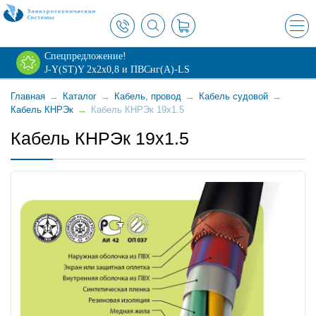
×
Спецпредложение!
J-Y(ST)Y 2х2х0,8 и ПВСнг(А)-LS
Главная
→
Каталог
→
Кабель, провод
→
Кабель судовой
→
Кабель КНРЭк
→
Кабель КНРЭк 19x1.5
Кабель КНРЭк 19x1.5