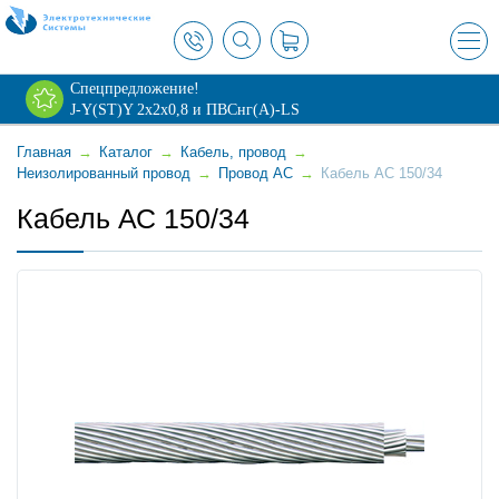
×
Спецпредложение!
J-Y(ST)Y 2х2х0,8 и ПВСнг(А)-LS
Главная
→
Каталог
→
Кабель, провод
→
Неизолированный провод
→
Провод АС
→
Кабель АС 150/34
Кабель АС 150/34