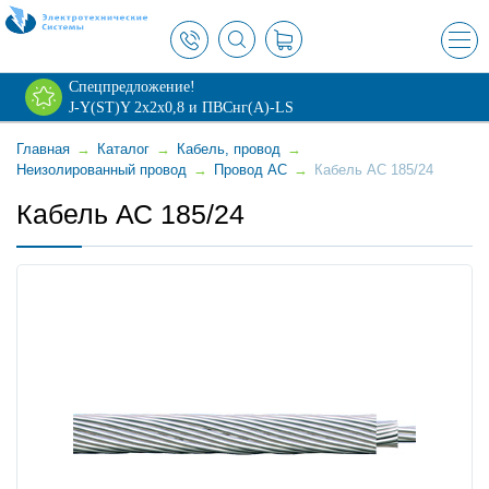
×
Спецпредложение!
J-Y(ST)Y 2х2х0,8 и ПВСнг(А)-LS
Главная
→
Каталог
→
Кабель, провод
→
Неизолированный провод
→
Провод АС
→
Кабель АС 185/24
Кабель АС 185/24