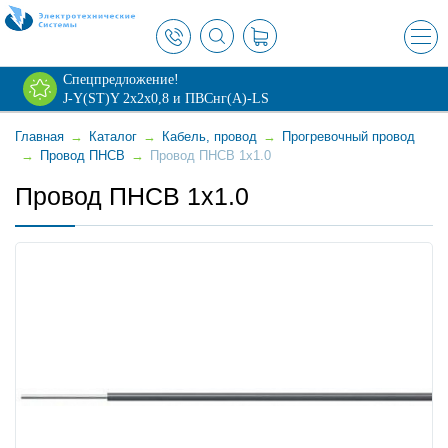
×
Спецпредложение!
J-Y(ST)Y 2х2х0,8 и ПВСнг(А)-LS
Главная
→
Каталог
→
Кабель, провод
→
Прогревочный провод
→
Провод ПНСВ
→
Провод ПНСВ 1x1.0
Провод ПНСВ 1x1.0