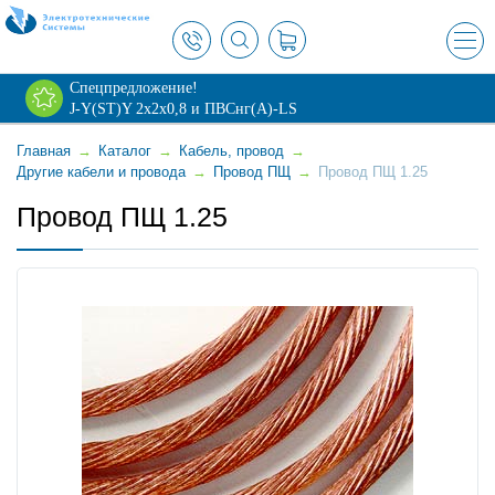
×
Спецпредложение!
J-Y(ST)Y 2х2х0,8 и ПВСнг(А)-LS
Главная
→
Каталог
→
Кабель, провод
→
Другие кабели и провода
→
Провод ПЩ
→
Провод ПЩ 1.25
Провод ПЩ 1.25